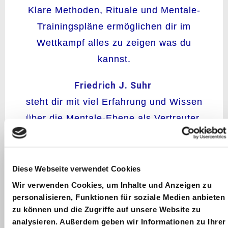
Klare Methoden, Rituale und Mentale-
Trainingspläne ermöglichen dir im
Wettkampf alles zu zeigen was du
kannst.
Friedrich J.
Suhr
steht dir mit viel Erfahrung und Wissen
über die Mentale-Ebene als Vertrauter,
Mentor und Impulsgeber zur Seite.
Zahlreiche Sportler hat er, in den
verschiedensten Sportarten, zu
Diese Webseite verwendet Cookies
Deutschen, Europäischen und zu
Wir verwenden Cookies, um Inhalte und Anzeigen zu
personalisieren, Funktionen für soziale Medien anbieten
Weltmeisterschaften geführt.
zu können und die Zugriffe auf unsere Website zu
analysieren. Außerdem geben wir Informationen zu Ihrer