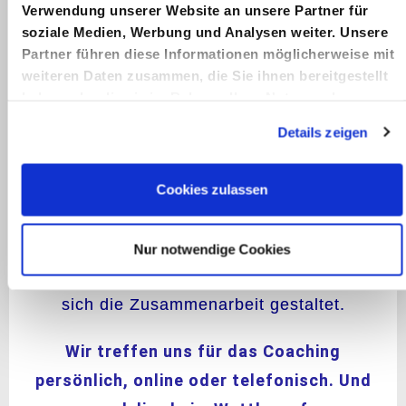
Seine absolute
Schweigepflicht
gilt
Verwendung unserer Website an unsere Partner für
soziale Medien, Werbung und Analysen weiter. Unsere
gegenüber jedem.
Partner führen diese Informationen möglicherweise mit
weiteren Daten zusammen, die Sie ihnen bereitgestellt
Inhouse Seminar für deinen Verein
haben oder die sie im Rahmen Ihrer Nutzung der
oder deine Mannschaft!
Viel Know-how
Dienste gesammelt haben.
Details zeigen
und Ach so! Viel Teambuilding und
Motivation!
Cookies zulassen
Nutze das
kostenfreie, vertrauliche
Vorgespräch
um Friedrich J. Suhr
Nur notwendige Cookies
kennen. Wir überlegen gemeinsam wie
sich die Zusammenarbeit gestaltet.
Wir treffen uns für das Coaching
persönlich, online oder telefonisch. Und